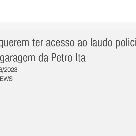
AS NOTÍCIAS
GERAL
CIDADE
POLÍTICA
INT
querem ter acesso ao laudo polici
 garagem da Petro Ita
/6/2023
NEWS