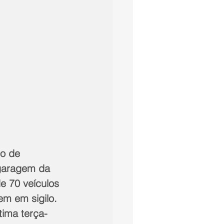
o de 
 garagem da 
e 70 veículos 
m em sigilo.
tima terça-