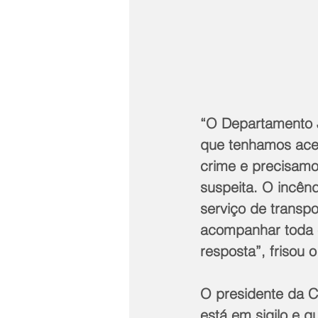
“O Departamento J
que tenhamos aces
crime e precisamo
suspeita. O incên
serviço de transp
acompanhar toda e
resposta”, frisou 
O presidente da C
está em sigilo e q