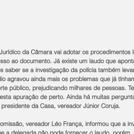
urídico da Câmara vai adotar os procedimentos l
so ao documento. Já existe um laudo que aponta 
s saber se a investigação da polícia também leva
dio agravou ainda mais os problemas que já tínha
orte público, prejudicando milhares de pessoas. 
sta apuração de perto. Ainda há muitas pergunt
o presidente da Casa, vereador Júnior Coruja.
omissão, vereador Léo França, informou que a in
ue a delegada não pode fornecer o laudo, porém, a