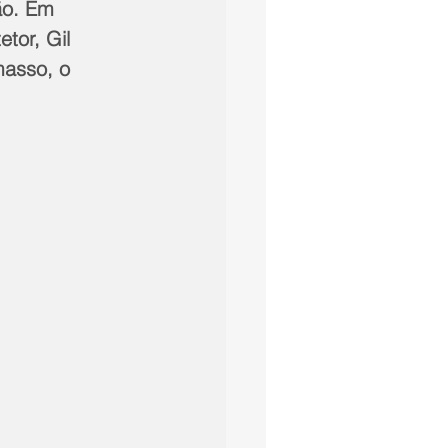
ão. Em 
tor, Gil 
masso, o 