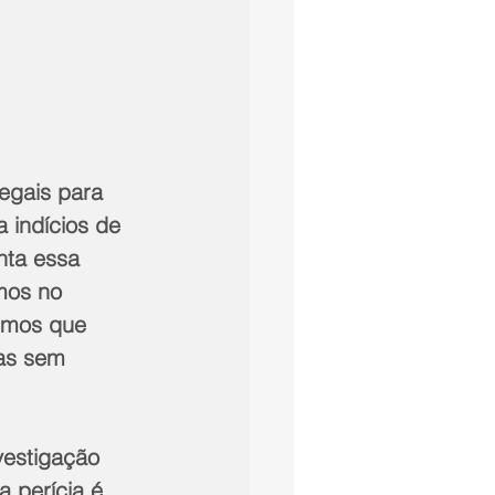
egais para 
indícios de 
nta essa 
mos no 
Temos que 
as sem 
vestigação 
 perícia é 