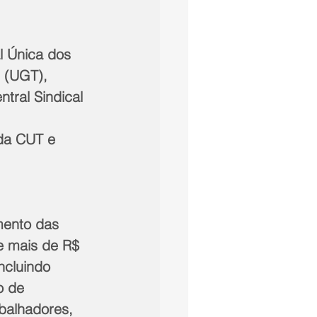
l Única dos 
 (UGT), 
tral Sindical 
da CUT e 
mento das 
e mais de R$ 
ncluindo 
o de 
balhadores, 