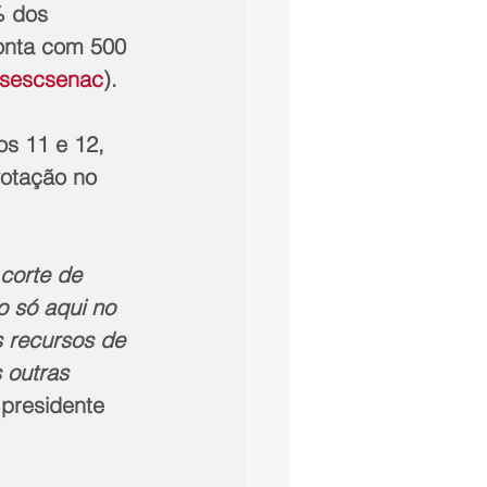
% dos 
onta com 500 
ousescsenac
).
s 11 e 12, 
votação no 
corte de 
o só aqui no 
s recursos de 
 outras 
 presidente 