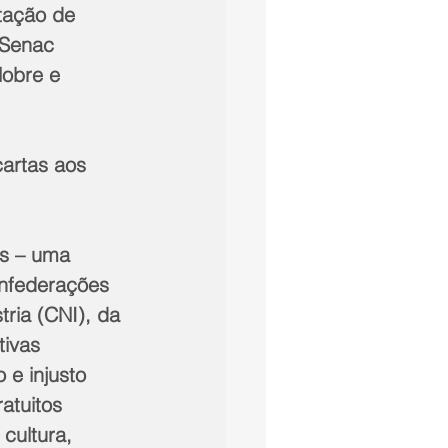
tação de 
 Senac 
obre e 
cartas aos 
s – uma 
nfederações 
ria (CNI), da 
ivas 
e injusto 
atuitos 
cultura, 