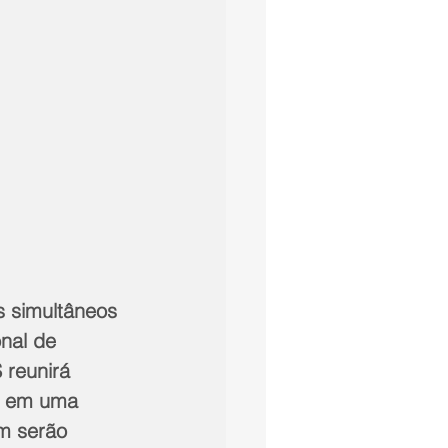
os simultâneos 
nal de 
reunirá 
s em uma 
m serão 