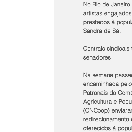
No Rio de Janeiro
artistas engajado
prestados à popul
Sandra de Sá. 
Centrais sindicais
senadores
Na semana passad
encaminhada pelos
Patronais do Comé
Agricultura e Pec
(CNCoop) enviara
redirecionamento d
oferecidos à popu