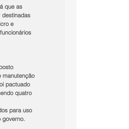
á que as 
 destinadas 
cro e 
uncionários 
posto 
e manutenção 
oi pactuado 
sendo quatro 
 
dos para uso 
o governo.