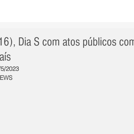
AS NOTÍCIAS
GERAL
CIDADE
POLÍTICA
INT
 (16), Dia S com atos públicos c
aís
/5/2023
NEWS