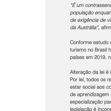
“É um contrassenso
população enquant
de exigência de v
da Austrália”
, afi
Conforme estudo d
turismo no Brasil
países em 2019, n
Alteração da lei é 
Por lei, todos os
estar social aos c
de aprendizagem c
especialização pa
legislação é incon