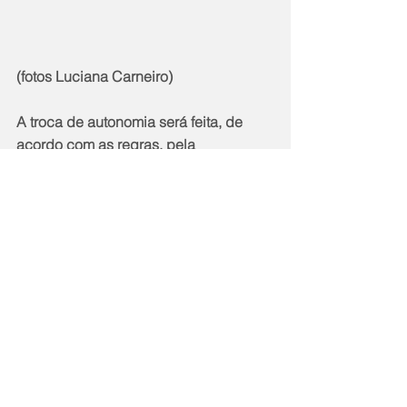
(fotos Luciana Carneiro)
A troca de autonomia será feita, de 
acordo com as regras, pela 
Subsecretaria de Trânsito e Transporte 
(SSTT). As permissões a serem 
transferidas devem estar em situação 
regular junto ao órgão e em 
conformidade com a portaria exigida 
(Portaria nº 0155/2023), além dos 
documentos descritos no anexo 1 
desta portaria. As solicitações deverão 
ser apresentadas em forma de 
requerimento expedido pela SSTT, 
protocolados na sede (localizada no 