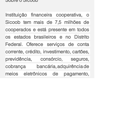
Instituição financeira cooperativa, o 
Sicoob tem mais de 7,5 milhões de 
cooperados e está presente em todos 
os estados brasileiros e no Distrito 
Federal. Oferece serviços de conta 
corrente, crédito, investimento, cartões, 
previdência, consórcio, seguros, 
cobrança bancária, adquirência de 
meios eletrônicos de pagamento, 
dentre outras soluções financeiras. É 
formado por 338 cooperativas 
singulares, 14 cooperativas centrais e 
pelo Centro Cooperativo Sicoob (CCS), 
que é composto por uma confederação 
e um banco cooperativo, além de uma 
processadora e bandeira de cartões, 