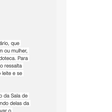
rio, que 
m ou mulher, 
doteca. Para 
ão ressalta 
leite e se 
o da Sala de 
do delas da 
var o 