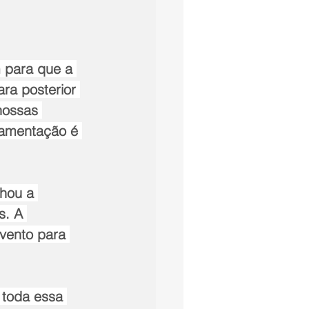
 para que a 
ra posterior 
nossas 
mamentação é 
hou a 
s. A 
vento para 