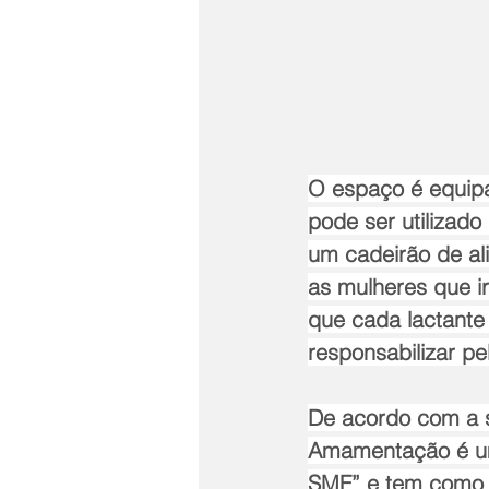
O espaço é equipa
pode ser utilizad
um cadeirão de al
as mulheres que irã
que cada lactante 
responsabilizar p
De acordo com a s
Amamentação é um
SMF” e tem como o