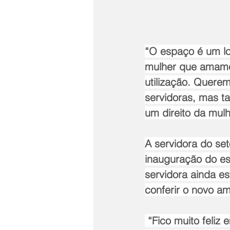
“O espaço é um l
mulher que amament
utilização. Quere
servidoras, mas t
um direito da mulh
A servidora do se
inauguração do es
servidora ainda e
conferir o novo am
 “Fico muito feliz em saber que quando eu voltar de licença contarei toda essa 