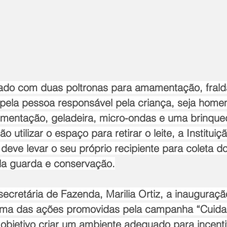
do com duas poltronas para amamentação, fraldá
o pela pessoa responsável pela criança, seja home
imentação, geladeira, micro-ondas e uma brinque
o utilizar o espaço para retirar o leite, a Instituiç
deve levar o seu próprio recipiente para coleta do 
ela guarda e conservação.
ecretária de Fazenda, Marilia Ortiz, a inauguraçã
a das ações promovidas pela campanha “Cuidan
bjetivo criar um ambiente adequado para incenti