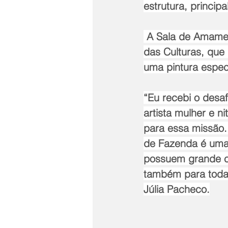
estrutura, principa
 A Sala de Amamentação também contou com a parceria da Secretaria Municipal 
das Culturas, que 
uma pintura especi
“Eu recebi o desa
artista mulher e n
para essa missão.
de Fazenda é uma 
possuem grande co
também para toda 
Júlia Pacheco.