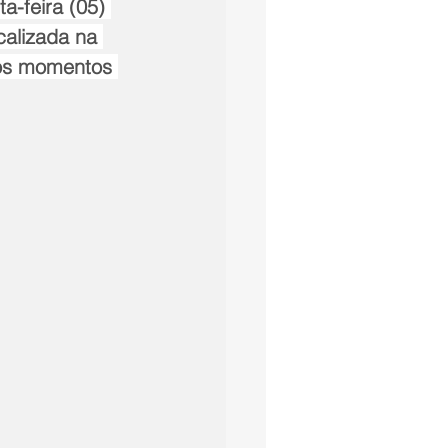
a-feira (05) 
alizada na 
 os momentos 