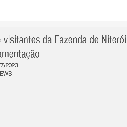
AS NOTÍCIAS
GERAL
CIDADE
POLÍTICA
INT
e visitantes da Fazenda de Niter
amentação
/7/2023
NEWS
s