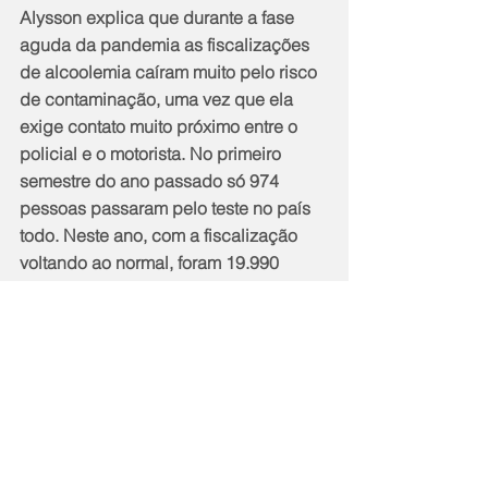
Alysson explica que durante a fase 
aguda da pandemia as fiscalizações 
de alcoolemia caíram muito pelo risco 
de contaminação, uma vez que ela 
exige contato muito próximo entre o 
policial e o motorista. No primeiro 
semestre do ano passado só 974 
pessoas passaram pelo teste no país 
todo. Neste ano, com a fiscalização 
voltando ao normal, foram 19.990 
testagens. 
“Essa redução momentânea da 
fiscalização criou uma falsa sensação 
de impunidade nos motoristas, o que 
justifica o expressivo aumento de 
casos após a normalização. 
Paralelamente se percebe também 