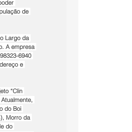
poder 
pulação de 
no Largo da 
ão. A empresa 
 98323-6940 
dereço e 
eto “Clin 
 Atualmente, 
o do Boi 
), Morro da 
de do 