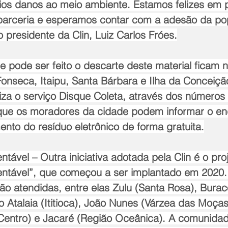
os danos ao meio ambiente. Estamos felizes em 
parceria e esperamos contar com a adesão da po
o presidente da Clin, Luiz Carlos Fróes.
 pode ser feito o descarte deste material ficam 
Fonseca, Itaipu, Santa Bárbara e Ilha da Conceiç
iza o serviço Disque Coleta, através dos números
que os moradores da cidade podem informar o en
mento do resíduo eletrônico de forma gratuita.
ável – Outra iniciativa adotada pela Clin é o proj
tável”, que começou a ser implantado em 2020.
o atendidas, entre elas Zulu (Santa Rosa), Burac
o Atalaia (Ititioca), João Nunes (Várzea das Moças
Centro) e Jacaré (Região Oceânica). A comunida