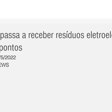
AS NOTÍCIAS
GERAL
CIDADE
POLÍTICA
INT
n passa a receber resíduos eletroe
pontos
/5/2022
NEWS