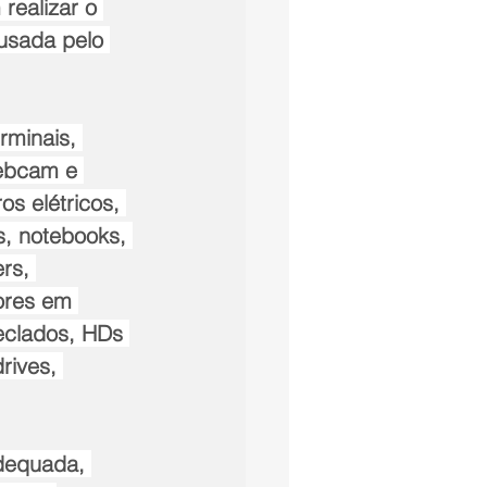
realizar o 
usada pelo 
rminais, 
webcam e 
s elétricos, 
, notebooks, 
rs, 
ores em 
eclados, HDs 
rives, 
dequada, 