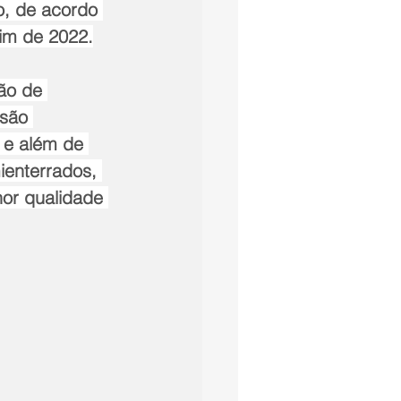
o, de acordo 
fim de 2022.
ão de 
 são 
 e além de 
ienterrados, 
hor qualidade 