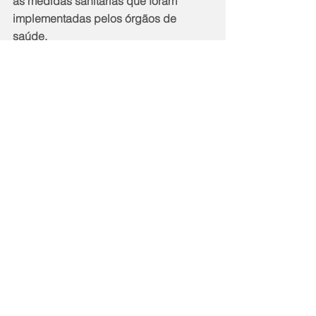
as medidas sanitárias que foram 
implementadas pelos órgãos de 
saúde.
Segurança com pulseiras de 
identificação para crianças
 Quem chegava com os pequenos, era 
abordado por uma equipe do evento, 
que oferecia uma pulseira de 
identificação para colocar nas 
crianças. O acessório continha o nome 