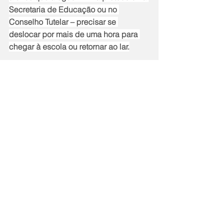
Secretaria de Educação ou no 
Conselho Tutelar – precisar se 
deslocar por mais de uma hora para 
chegar à escola ou retornar ao lar.
Ainda, requer a apresentação, no 
prazo de 60 dias, de um plano de 
ação – com cronograma de 
implementação que não ultrapasse 12 
meses – para criação de 2 mil novas 
vagas de ensino fundamental para 
atender aos alunos excedentes que 
estão fora da rede de ensino municipal.
Notícias