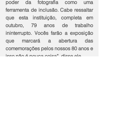
poder da fotografia como uma 
ferramenta de inclusão. Cabe ressaltar 
que esta instituição, completa em 
outubro, 79 anos de trabalho 
ininterrupto. Vocês farão a exposição 
que marcará a abertura das 
comemorações pelos nossos 80 anos e 
isso não é pouca coisa”, disse ele. 
Irmã Erenita, presidente da Sagrada 
Família, lembrou da importância da 
parceria e pediu aos jovens empenho 
e dedicação. “Agarrem com força a 
oportunidade que vocês estão 
recebendo. Deem o melhor de si”, 
disse, durante solenidade que marcou 
a apresentação do projeto. 