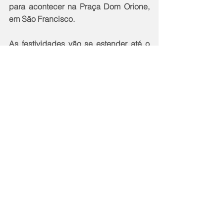
para acontecer na Praça Dom Orione, 
em São Francisco.
As festividades vão se estender até o 
mês de agosto quando estão previstas 
festas nas regiões do Fonseca, Largo 
da Batalha e Pendotiba.
Inclusão - O Solar do Jambeiro recebe 
o “Arraiá da Feira Atípica”, neste 
domingo (2), a partir das 9h. 
Desenvolvido pela Casa Atípica, o 
arraial integra instituições de Niterói 
voltadas para pautas de pessoas com 
deficiência (PCDs). O projeto é uma 
maneira de abrir oportunidade para 
familiares ou PCDs exporem 
produções artesanais e gerarem renda. 