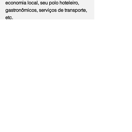
economia local, seu polo hoteleiro, 
gastronômicos, serviços de transporte, 
etc.
De acordo com a Niterói Lazer e 
Turismo (Neltur), a Praia de Icaraí 
recebeu cerca de 250 mil pessoas. 
Cerca de 2 mil pessoas trabalharam 
na festa, incluindo guardas 
municipais, agentes de trânsito, 
enfermeiros, equipe de montagem do 