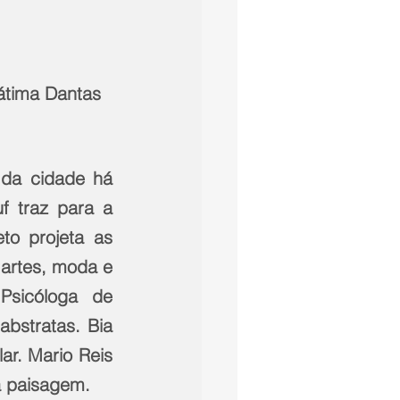
Fátima Dantas 
 da cidade há 
 traz para a 
o projeta as 
artes, moda e 
sicóloga de 
bstratas. Bia 
ar. Mario Reis 
à paisagem.