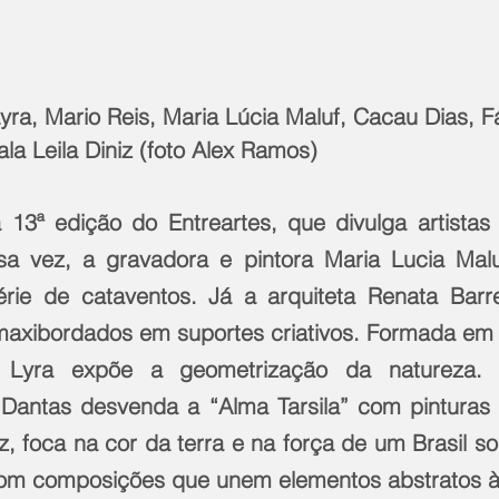
Lyra, Mario Reis, Maria Lúcia Maluf, Cacau Dias, 
la Leila Diniz (foto Alex Ramos) 
a 13ª edição do Entreartes, que divulga artistas
a vez, a gravadora e pintora Maria Lucia Maluf
ie de cataventos. Já a arquiteta Renata Barret
maxibordados em suportes criativos. Formada em 
 Lyra expõe a geometrização da natureza. P
Dantas desvenda a “Alma Tarsila” com pinturas a
z, foca na cor da terra e na força de um Brasil sol
com composições que unem elementos abstratos 