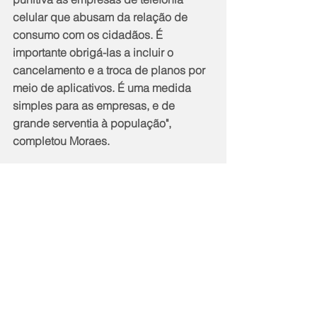
celular que abusam da relação de 
consumo com os cidadãos. É 
importante obrigá-las a incluir o 
cancelamento e a troca de planos por 
meio de aplicativos. É uma medida 
simples para as empresas, e de 
grande serventia à população", 
completou Moraes.
Projeto na íntegra
http://www3.alerj.rj.gov.br/lotus_notes/d
efault.asp?
id=144&URL=L3NjcHJvMTkyMy5uc2Y
vMGM1YmY1Y2RlOTU2MDFmOTAzMj
U2Y2FhMDAyMzEzMWIvYjc0ODhlMDE
yYzA3NGQ3OTAzMjU4NzkwMDAwNmI
wMzE/T3BlbkRvY3VtZW50JkhpZ2hsa