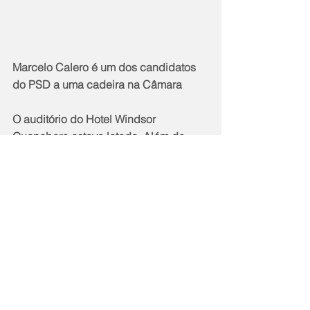
Marcelo Calero é um dos candidatos 
do PSD a uma cadeira na Câmara
O auditório do Hotel Windsor 
Guanabara estava lotado. Além de 
aliados do PSD, também estiveram 
presentes, o presidente nacional do 
PDT, Carlos Lupi e seu pré-candidato 
ao governo do Rio, o ex-prefeito de 
Niterói, Rodrigo Neves.