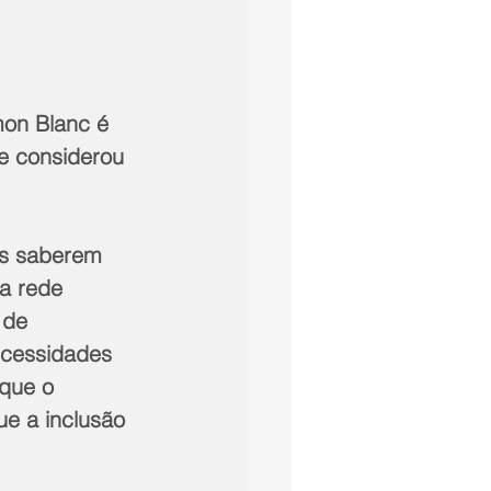
on Blanc é 
e considerou 
 
es saberem 
a rede 
 de 
ecessidades 
que o 
ue a inclusão 