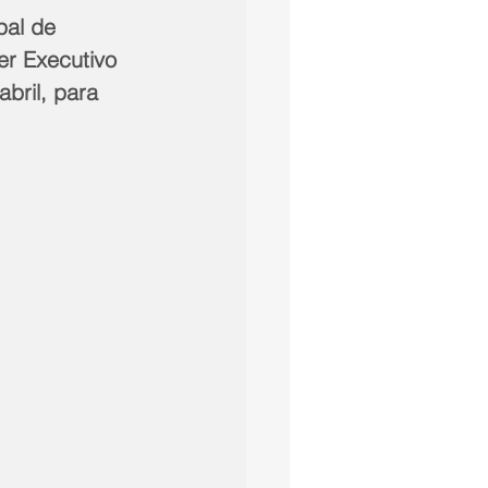
pal de 
r Executivo 
bril, para 