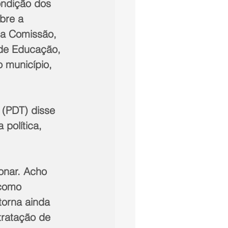
ondição dos 
bre a 
da Comissão, 
de Educação, 
 município, 
(PDT) disse 
política, 
onar. Acho 
 como 
torna ainda 
tratação de 