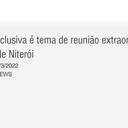
AS NOTÍCIAS
GERAL
CIDADE
POLÍTICA
INT
clusiva é tema de reunião extraor
e Niterói
/3/2022
NEWS