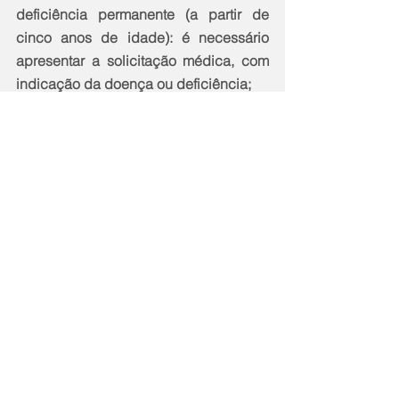
deficiência permanente (a partir de 
cinco anos de idade): é necessário 
apresentar a solicitação médica, com 
indicação da doença ou deficiência;
 – Puérperas: mostrar a certidão de 
nascimento do bebê ou cartão do pré-
natal ou cartão de vacinação do 
recém-nascido.
Em relação à imunização contra o 
sarampo, o responsável legal deverá 
comparecer a uma das salas de vacina 
com um documento de identificação e 
a caderneta de vacinação da criança. 
Mesmo as crianças ou trabalhadores 
da saúde que já receberam uma dose 
da tríplice viral poderão ser vacinados.