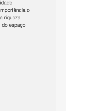
nidade 
importância o 
a riqueza 
e do espaço 