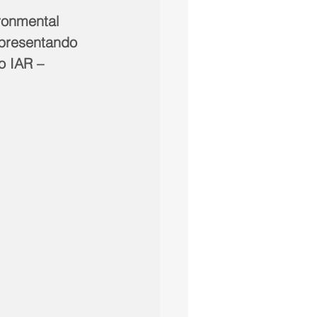
ronmental 
epresentando 
o IAR – 