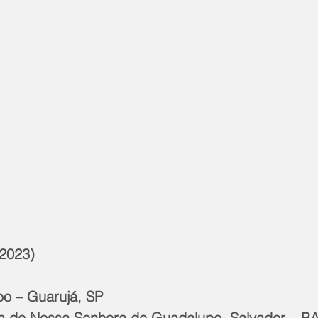
2023)
bo – Guarujá, SP
nta de Nossa Senhora de Guadalupe, Salvador – B