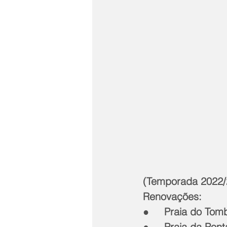
(Temporada 2022/
Renovações:
●     Praia do Tom
●     Praia da Po