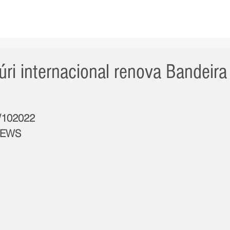
AS NOTÍCIAS
GERAL
CIDADE
POLÍTICA
INT
úri internacional renova Bandeira
4/102022
NEWS