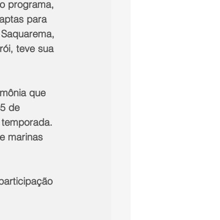
do programa, 
 aptas para 
m Saquarema, 
ói, teve sua 
imônia que 
15 de 
 temporada. 
e marinas 
articipação 