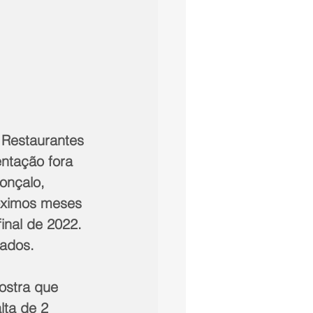
 Restaurantes 
ntação fora 
onçalo, 
róximos meses 
inal de 2022. 
tados.
ostra que 
lta de 2 