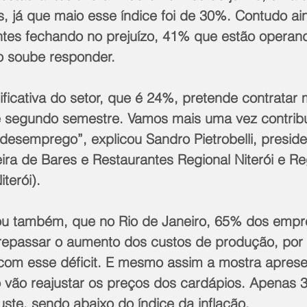
s, já que maio esse índice foi de 30%. Contudo ai
tes fechando no prejuízo, 41% que estão operan
ão soube responder.
ficativa do setor, que é 24%, pretende contratar 
e segundo semestre. Vamos mais uma vez contribu
o desemprego”, explicou Sandro Pietrobelli, presid
ira de Bares e Restaurantes Regional Niterói e Re
terói).
ou também, que no Rio de Janeiro, 65% dos empr
epassar o aumento dos custos de produção, por 
 com esse déficit. E mesmo assim a mostra apres
vão reajustar os preços dos cardápios. Apenas 
uste, sendo abaixo do índice da inflação.