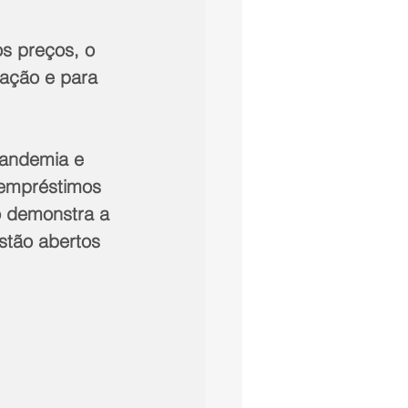
s preços, o 
lação e para 
pandemia e 
empréstimos 
 demonstra a 
stão abertos 