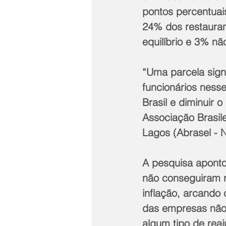
pontos percentuai
24% dos restauran
equilíbrio e 3% n
“Uma parcela signi
funcionários ness
Brasil e diminuir 
Associação Brasile
Lagos (Abrasel - Ni
A pesquisa apont
não conseguiram r
inflação, arcando
das empresas não 
algum tipo de reaj