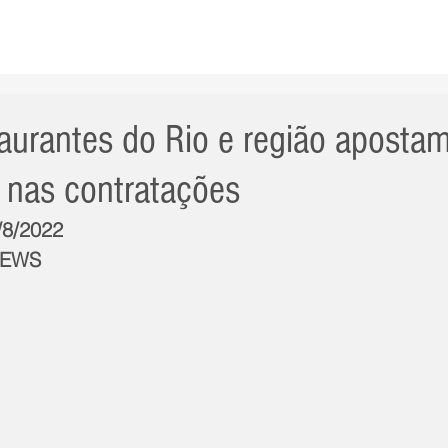
AS NOTÍCIAS
GERAL
CIDADE
POLÍTICA
INT
taurantes do Rio e região aposta
 nas contratações
/8/2022
NEWS