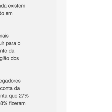
nda existem 
do em 
mais 
ir para o 
ente da 
gião dos 
egadores 
conta da 
enta que 27% 
38% fizeram 