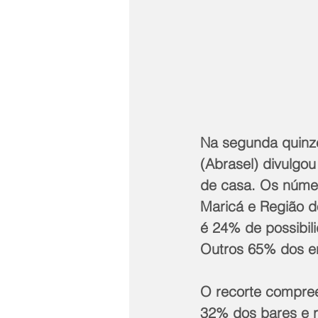
Na segunda quinze
(Abrasel) divulgo
de casa. Os númer
Maricá e Região d
é 24% de possibili
Outros 65% dos en
O recorte compree
32% dos bares e r