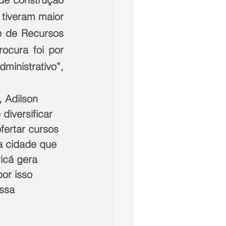
 tiveram maior 
e de Recursos 
cura foi por 
inistrativo”, 
, Adilson 
 diversificar 
fertar cursos 
a cidade que 
icá gera 
or isso 
ssa 