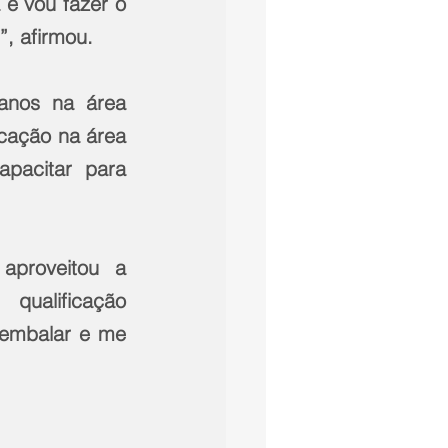
 e vou fazer o 
, afirmou.
anos na área 
cação na área 
pacitar para 
proveitou a 
qualificação 
 embalar e me 