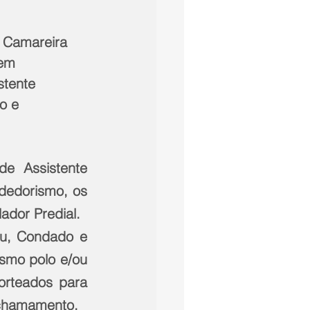
 Camareira 
em 
stente 
o e 
e Assistente 
edorismo, os 
ador Predial.
çu, Condado e 
smo polo e/ou 
rteados para 
 chamamento.