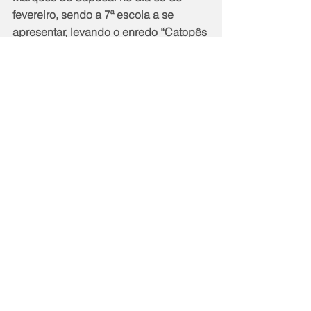
fevereiro, sendo a 7ª escola a se 
apresentar, levando o enredo “Catopês 
– Um céu de Fitas”, desenvolvido pelo 
carnavalesco Tiago Martins.
Notícias
Comentários
Escreva um comentário