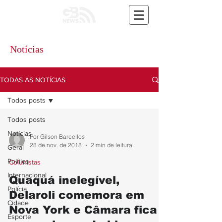
Notícias
TODAS AS NOTÍCIAS
Todos posts
Todos posts
Notícias
Por Gilson Barcellos
28 de nov. de 2018
2 min de leitura
Geral
Política
Colunistas
Internacional
Quaquá inelegível,
Polícia
Delaroli comemora em
Cidade
Nova York e Câmara fica
Esporte