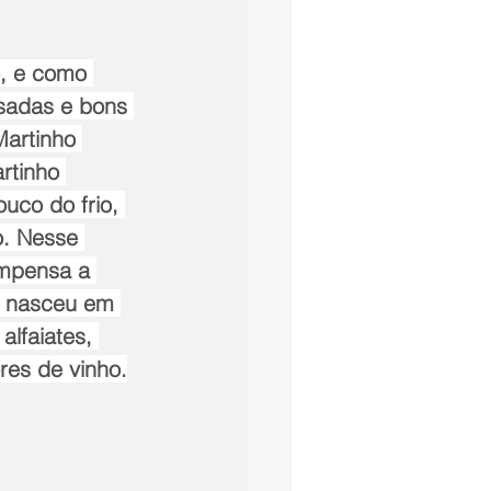
, e como 
sadas e bons 
artinho 
rtinho 
uco do frio, 
. Nesse 
mpensa a 
, nasceu em 
alfaiates, 
ores de vinho.