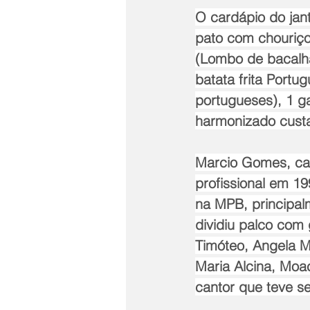
O cardápio do jan
pato com chouriço 
(Lombo de bacalha
batata frita Port
portugueses), 1 g
harmonizado cust
Marcio Gomes, can
profissional em 1
na MPB, principal
dividiu palco com
Timóteo, Angela M
Maria Alcina, Moac
cantor que teve se