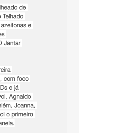
lheado de 
o Telhado 
azeitonas e 
es 
O Jantar 
eira 
, com foco 
Ds e já 
ol, Agnaldo 
elém, Joanna, 
i o primeiro 
anela.