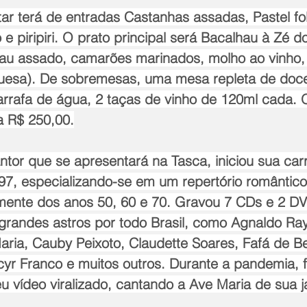
tar terá de entradas Castanhas assadas, Pastel fo
e piripiri. O prato principal será Bacalhau à Zé d
u assado, camarões marinados, molho ao vinho, 
uguesa). De sobremesas, uma mesa repleta de doc
arrafa de água, 2 taças de vinho de 120ml cada. 
a R$ 250,00.
tor que se apresentará na Tasca, iniciou sua carr
997, especializando-se em um repertório romântico
mente dos anos 50, 60 e 70. Gravou 7 CDs e 2 DV
 grandes astros por todo Brasil, como Agnaldo Ray
aria, Cauby Peixoto, Claudette Soares, Fafá de B
yr Franco e muitos outros. Durante a pandemia, fo
u vídeo viralizado, cantando a Ave Maria de sua j