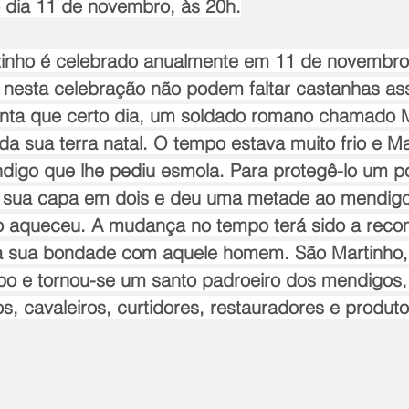
 dia 11 de novembro, às 20h.
tinho é celebrado anualmente em 11 de novembro
 nesta celebração não podem faltar castanhas as
onta que certo dia, um soldado romano chamado M
a sua terra natal. O tempo estava muito frio e Ma
igo que lhe pediu esmola. Para protegê-lo um po
a sua capa em dois e deu uma metade ao mendigo
 aqueceu. A mudança no tempo terá sido a reco
 a sua bondade com aquele homem. São Martinho
bispo e tornou-se um santo padroeiro dos mendigos, 
os, cavaleiros, curtidores, restauradores e produt