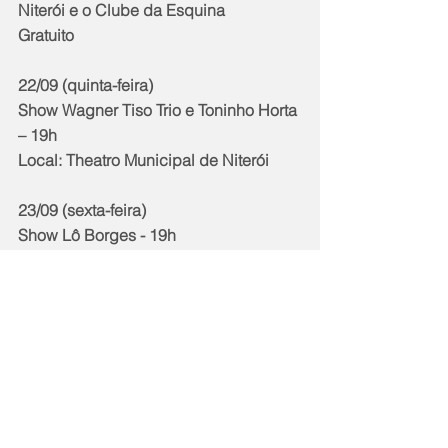
Niterói e o Clube da Esquina
Gratuito
22/09 (quinta-feira)
Show Wagner Tiso Trio e Toninho Horta 
– 19h
Local: Theatro Municipal de Niterói
23/09 (sexta-feira)
Show Lô Borges - 19h
Local: Palco Marazul – Piratininga 
(Praça Luiz Gomes da Silva – antigo 
Toboágua) 
Show Cambada Mineira - 19h
Local: Palco Jardim Icaraí (Rua Doutor 
Leandro Mota (Polo Gastronômico)
Show Claos Mózi – 19h
Local: Palco São Francisco (Praia de 