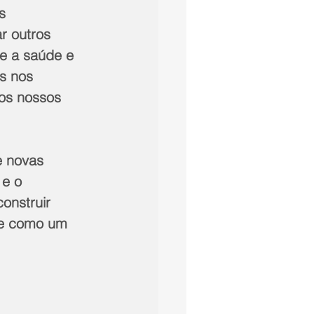
s 
r outros 
e a saúde e 
s nos 
os nossos 
 novas 
e o 
onstruir 
úde como um 