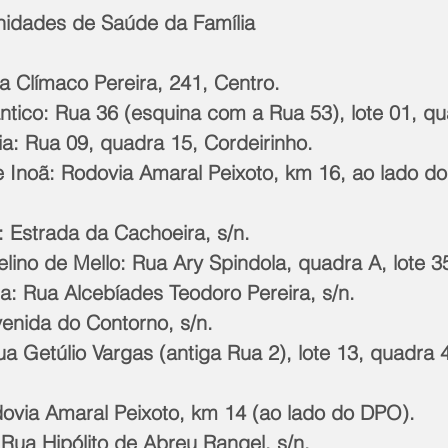
nidades de Saúde da Família
ua Clímaco Pereira, 241, Centro.
ântico: Rua 36 (esquina com a Rua 53), lote 01, q
ia: Rua 09, quadra 15, Cordeirinho.
: Estrada da Cachoeira, s/n.
elino de Mello: Rua Ary Spindola, quadra A, lote 
a: Rua Alcebíades Teodoro Pereira, s/n.
enida do Contorno, s/n.
dovia Amaral Peixoto, km 14 (ao lado do DPO).
ua Hipólito de Abreu Rangel, s/n.