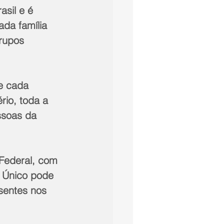
sil e é 
da família 
grupos 
de cada 
rio, toda a 
ssoas da 
 Federal, com 
 Único pode 
sentes nos 