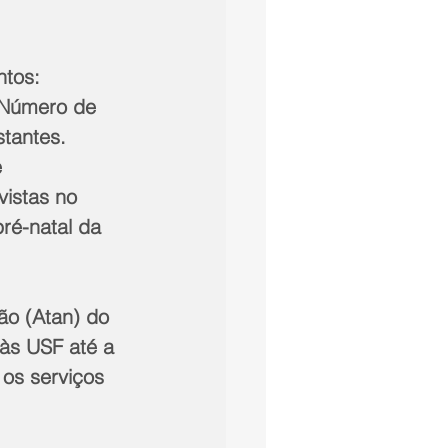
tos: 
 Número de 
tantes. 
 
vistas no 
é-natal da 
ão (Atan) do 
às USF até a 
 os serviços 