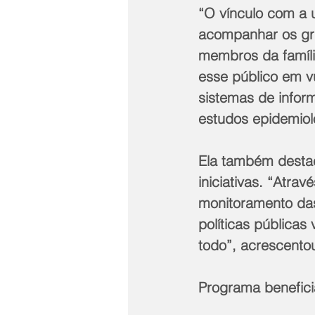
“O vínculo com a
acompanhar os gru
membros da famíli
esse público em vu
sistemas de infor
estudos epidemiol
Ela também destac
iniciativas. “Atr
monitoramento das
políticas públicas
todo”, acrescento
Programa beneficia