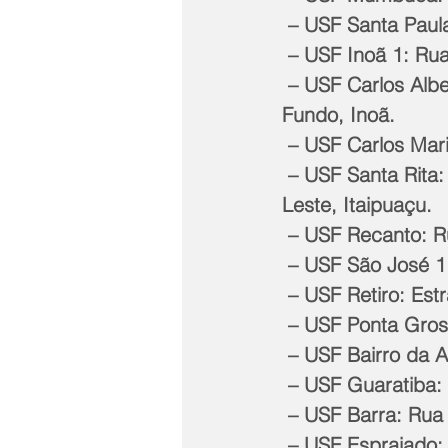
 – USF Santa Paul
 – USF Inoã 1: Ru
 – USF Carlos Alberto Soares de Freitas: Rua 23, quadra 29, lote 06, Bosque 
Fundo, Inoã.
 – USF Carlos Mar
 – USF Santa Rita: Rua 36, quadra 433 (esquina com Rua 83), Jardim Atlântico 
Leste, Itaipuaçu.
 – USF Recanto: 
 – USF São José 1
 – USF Retiro: Est
 – USF Ponta Gross
 – USF Bairro da 
 – USF Guaratiba:
 – USF Barra: Rua 
 – USF Espraiado: