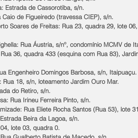
a: Estrada de Cassorotiba, s/n.
a Caio de Figueiredo (travessa CIEP), s/n.
ighella: Rua Áustria, s/nº, condomínio MCMV de It
Rua Engenheiro Domingos Barbosa, s/n, Itaipuaçu.
: Rua 18, s/n, loteamento Jardim Ouro Mar.
rada do Retiro, s/n.
a: Rua Irineu Ferreira Pinto, s/n.
Amizade: Rua Eliete Rocha Santos (Rua 53), lote 3
 Estrada Beira da Lagoa, s/n.
04, lote 03, quadra 0.
 Rua Gualberto Batista de Macedo, s/n.