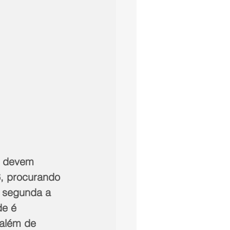
a devem 
6, procurando 
e segunda a 
de é 
 além de 