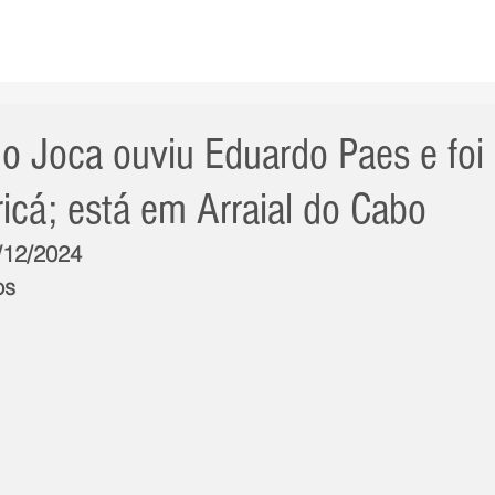
AS NOTÍCIAS
GERAL
CIDADE
POLÍTICA
INT
o Joca ouviu Eduardo Paes e foi c
icá; está em Arraial do Cabo
3/12/2024
os