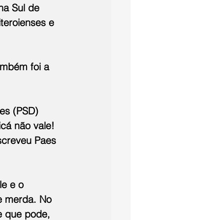
na Sul de 
iteroienses e 
ambém foi a 
es (PSD) 
cá não vale! 
escreveu Paes 
e e o 
de merda. No 
e que pode, 