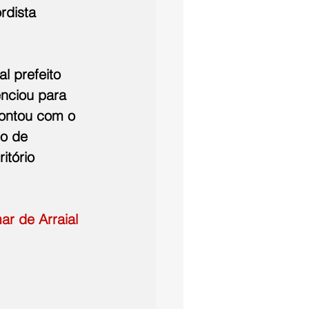
rdista 
l prefeito 
enciou para 
contou com o 
io de 
itório 
r de Arraial 