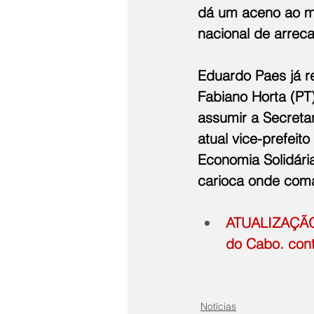
dá um aceno ao mu
nacional de arreca
Eduardo Paes já re
Fabiano Horta (PT)
assumir a Secreta
atual vice-prefeit
Economia Solidária 
carioca onde coma
ATUALIZAÇÃO -
do Cabo. conto
Notícias