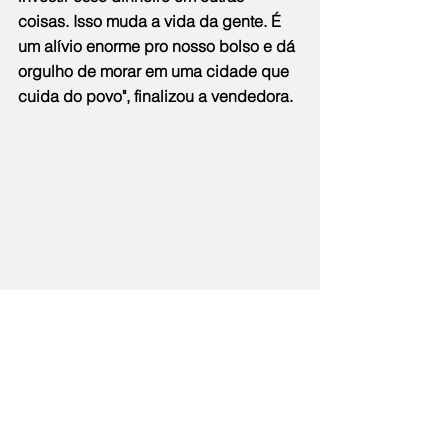
coisas. Isso muda a vida da gente. É 
um alívio enorme pro nosso bolso e dá 
orgulho de morar em uma cidade que 
cuida do povo", finalizou a vendedora.
A lista de linhas com tarifa zero é 
extensa e cobre todos os bairros, 
como: Visconde x Itambi, Reta Nova x 
Calundu, Pacheco x Itaboraí, Reta 
Velha x Apolo, BNH da Reta x 
Helianópolis, Venda das Pedras x 