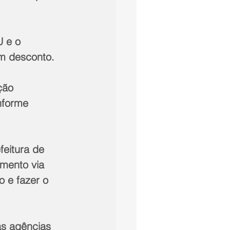
U e o 
om desconto.
ção 
nforme 
feitura de 
mento via 
 e fazer o 
s agências 