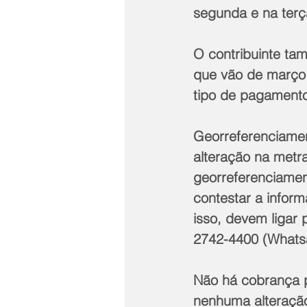
segunda e na terça
O contribuinte ta
que vão de março 
tipo de pagamento
Georreferenciamen
alteração na metra
georreferenciamen
contestar a infor
isso, devem ligar 
2742-4400 (Whats
Não há cobrança p
nenhuma alteração 