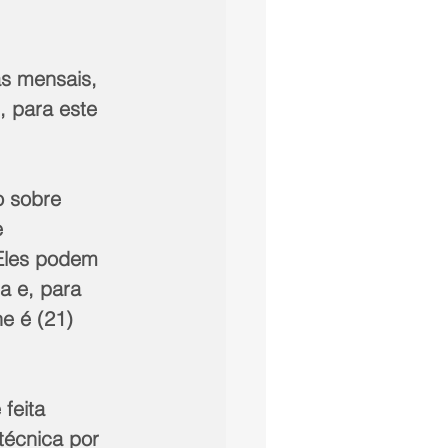
s mensais, 
 para este 
 sobre 
 
Eles podem 
a e, para 
e é (21) 
feita 
técnica por 