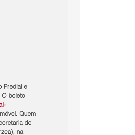
 Predial e 
 O boleto 
al-
 imóvel. Quem 
cretaria de 
rzea), na 