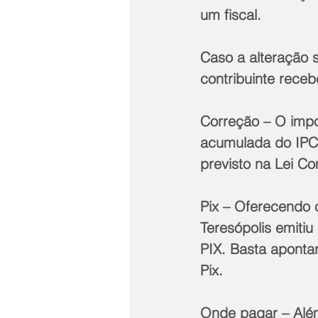
um fiscal.
Caso a alteração s
contribuinte rece
Correção – O impo
acumulada do IPC
previsto na Lei C
Pix – Oferecendo c
Teresópolis emiti
PIX. Basta aponta
Pix.
Onde pagar – Além