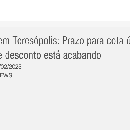
AS NOTÍCIAS
GERAL
CIDADE
POLÍTICA
INT
m Teresópolis: Prazo para cota 
 desconto está acabando
4/02/2023
NEWS
t