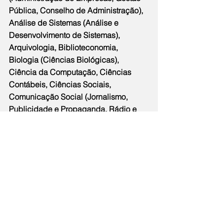
Pública, Conselho de Administração), 
Análise de Sistemas (Análise e 
Desenvolvimento de Sistemas), 
Arquivologia, Biblioteconomia, 
Biologia (Ciências Biológicas), 
Ciência da Computação, Ciências 
Contábeis, Ciências Sociais, 
Comunicação Social (Jornalismo, 
Publicidade e Propaganda, Rádio e 
TV, Audiovisual), Design (Design 
Gráfico, Desenho Industrial, 
Comunicação Visual), Direito, 
Economia, Engenharia da 
Computação/Informática (Sistemas de 
Informação), Engenharia de Produção, 
Engenharia de Software (Engenharia 
de Redes de Computadores), 
Estatística, Geociências (Cartográfica, 