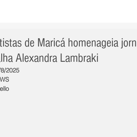
AS NOTÍCIAS
GERAL
CIDADE
POLÍTICA
INT
tistas de Maricá homenageia jorn
lha Alexandra Lambraki
/8/2025
NWS
ello