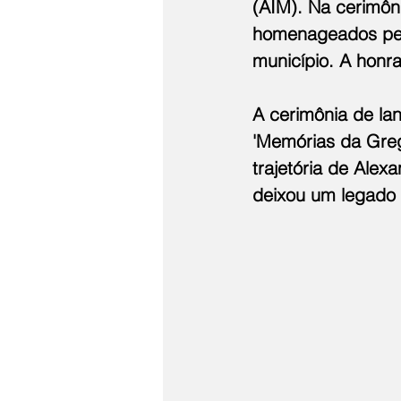
(AIM). Na cerimôni
homenageados pela
município. A honr
A cerimônia de la
'Memórias da Gre
trajetória de Alex
deixou um legado m