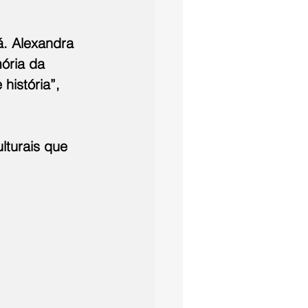
á. Alexandra 
ória da 
história”, 
lturais que 