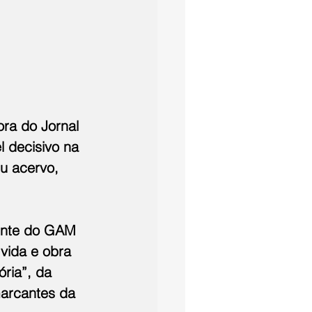
ra do Jornal 
 decisivo na 
u acervo, 
dente do GAM 
vida e obra 
ria”, da 
arcantes da 