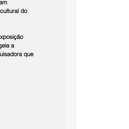
ram 
ultural do 
xposição 
eia a 
quisadora que 