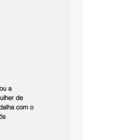
ou a 
ulher de 
edalha com o 
ós 