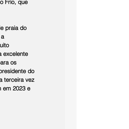
o Frio, que 
e praia do 
 a 
ito 
 excelente 
ara os 
presidente do 
a terceira vez 
m em 2023 e 