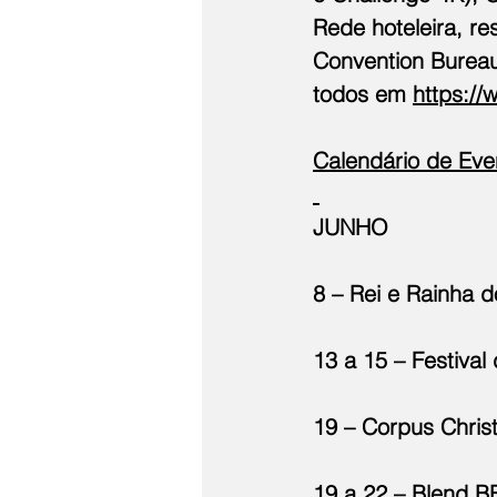
Rede hoteleira, re
Convention Bureau
todos em 
https://
Calendário de Eve
JUNHO
8 – Rei e Rainha 
13 a 15 – Festival
19 – Corpus Christ
19 a 22 – Blend B