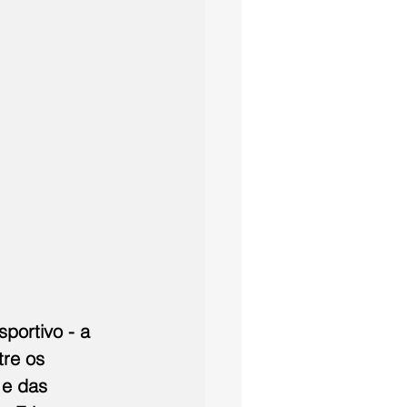
portivo - a 
tre os 
 e das 