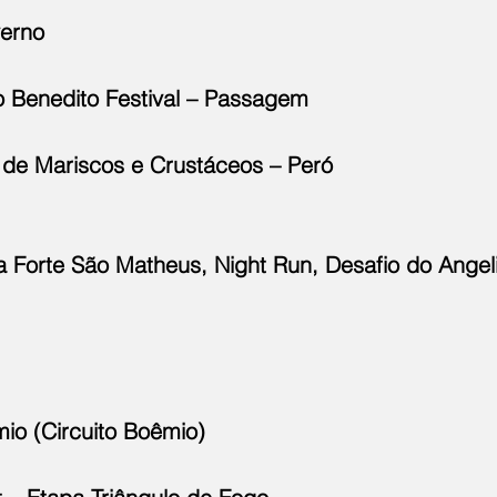
verno
o Benedito Festival – Passagem
l de Mariscos e Crustáceos – Peró
ia Forte São Matheus, Night Run, Desafio do Ange
mio (Circuito Boêmio)