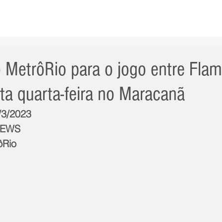
AS NOTÍCIAS
GERAL
CIDADE
POLÍTICA
INT
MetrôRio para o jogo entre Fla
ta quarta-feira no Maracanã
/3/2023
NEWS
ôRio