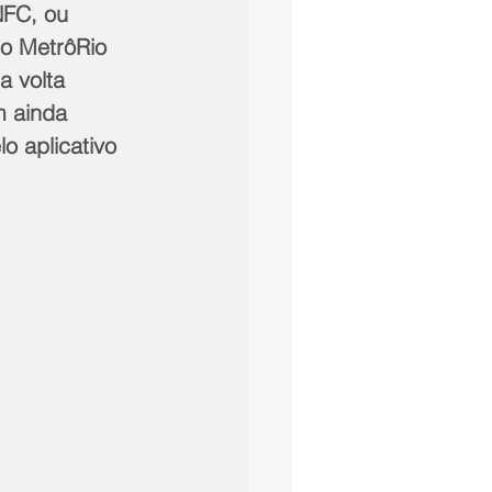
NFC, ou 
o MetrôRio 
 volta 
m ainda 
lo aplicativo 