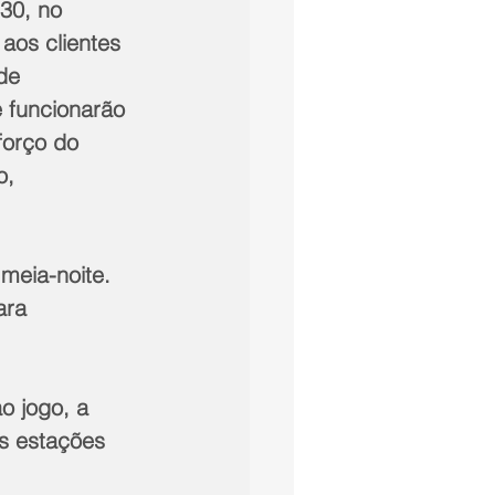
30, no 
aos clientes 
de 
 funcionarão 
forço do 
o, 
meia-noite. 
ara 
o jogo, a 
as estações 