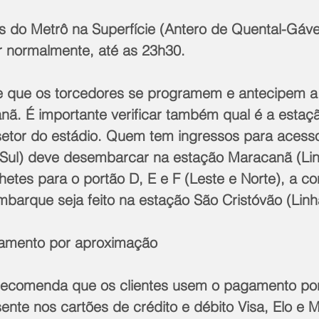
us do Metrô na Superfície (Antero de Quental-Gáv
 normalmente, até as 23h30.
e que os torcedores se programem e antecipem a
nã. É importante verificar também qual é a estaç
etor do estádio. Quem tem ingressos para acesso
 Sul) deve desembarcar na estação Maracanã (Lin
etes para o portão D, E e F (Leste e Norte), a co
barque seja feito na estação São Cristóvão (Linh
gamento por aproximação
recomenda que os clientes usem o pagamento po
nte nos cartões de crédito e débito Visa, Elo e 