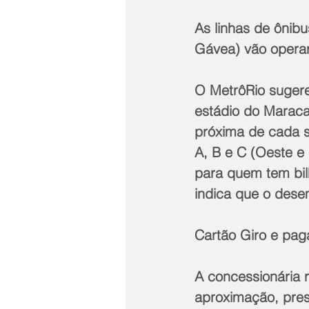
As linhas de ônib
Gávea) vão operar
O MetrôRio suger
estádio do Maraca
próxima de cada s
A, B e C (Oeste e
para quem tem bilh
indica que o desem
Cartão Giro e pa
A concessionária 
aproximação, prese