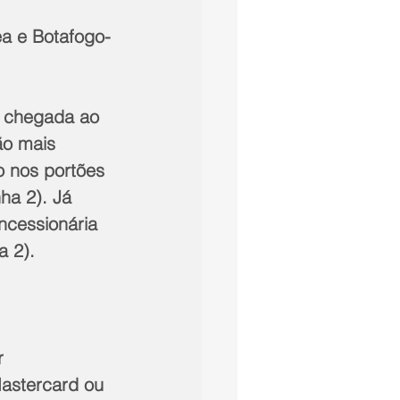
ea e Botafogo-
 chegada ao 
ão mais 
 nos portões 
ha 2). Já 
ncessionária 
a 2).
r 
Mastercard ou 