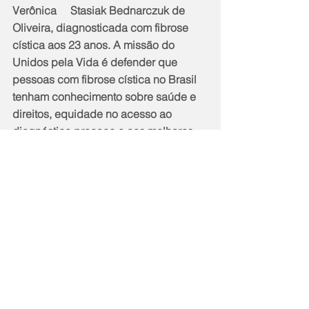
Verônica     Stasiak Bednarczuk de 
Oliveira, diagnosticada com fibrose 
cística aos 23 anos. A missão do 
Unidos pela Vida é defender que 
pessoas com fibrose cística no Brasil 
tenham conhecimento sobre saúde e 
direitos, equidade no acesso ao 
diagnóstico precoce e aos melhores 
tratamentos, contribuindo para 
melhora na qualidade de vida. Em 
2021, pelo quarto ano consecutivo, o 
Instituto foi eleito entre as 10 Melhores 
ONGs de Pequeno Porte do Brasil 
pelo Instituto Doar, da Rede 
Filantropia, e pelo O Mundo que 
Queremos.