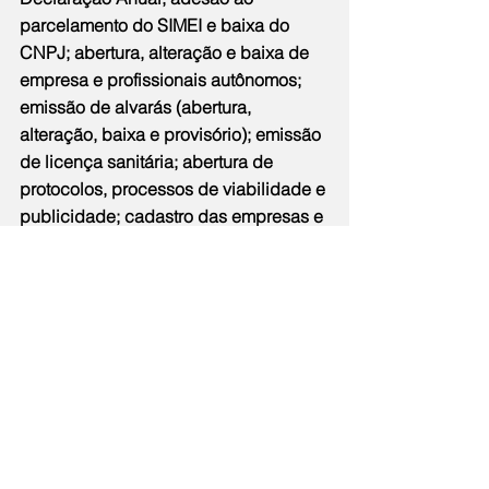
parcelamento do SIMEI e baixa do 
CNPJ; abertura, alteração e baixa de 
empresa e profissionais autônomos; 
emissão de alvarás (abertura, 
alteração, baixa e provisório); emissão 
de licença sanitária; abertura de 
protocolos, processos de viabilidade e 
publicidade; cadastro das empresas e 
de profissionais autônomos; 
orientação das notificações e multas 
da Fiscalização de Posturas; 
informações sobre oportunidades de 
novas áreas para empresas; 
orientação sobre utilização de uso de 
área pública para ambulantes; 
julgamento de processos e entrada de 
protocolo da JUCERJA; certidões 