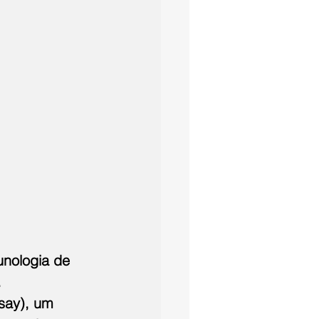
unologia de 
 
say), um 