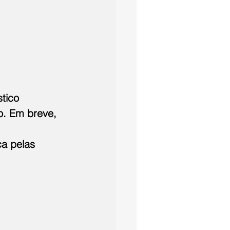
tico 
o. Em breve, 
ca pelas 