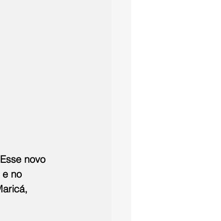
 Esse novo 
 e no 
aricá, 