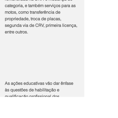
categoria, e também serviços para as 
motos, como transferência de 
propriedade, troca de placas, 
segunda via de CRV, primeira licença, 
entre outros.
As ações educativas vão dar ênfase 
às questões de habilitação e 
qualificação profissional dos 
motofretistas. O Detran oferece, através 
da Escola Pública de Trânsito (EPT), 
um curso especializado para 