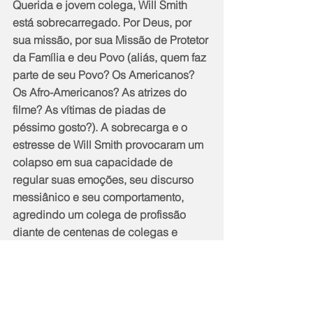
Querida e jovem colega, Will Smith 
está sobrecarregado. Por Deus, por 
sua missão, por sua Missão de Protetor 
da Família e deu Povo (aliás, quem faz 
parte de seu Povo? Os Americanos? 
Os Afro-Americanos? As atrizes do 
filme? As vítimas de piadas de 
péssimo gosto?). A sobrecarga e o 
estresse de Will Smith provocaram um 
colapso em sua capacidade de 
regular suas emoções, seu discurso 
messiânico e seu comportamento, 
agredindo um colega de profissão 
diante de centenas de colegas e 
milhões de expectadores. O seu 
discurso não foi lindo, mas um 
agregado de sintomas que podem ter 
várias causas de base. No mínimo, 