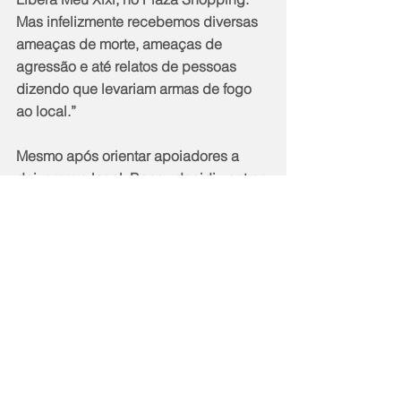
Mas infelizmente recebemos diversas 
ameaças de morte, ameaças de 
agressão e até relatos de pessoas 
dizendo que levariam armas de fogo 
ao local.”
Mesmo após orientar apoiadores a 
deixarem o local, Benny decidiu entrar 
no shopping como forma de 
resistência política e simbólica.
O caso reacende o debate sobre 
violência política de gênero, transfobia 
e a escalada de ataques contra 
pessoas trans no Brasil, país que 
segue liderando rankings mundiais de 
assassinatos de pessoas trans e 