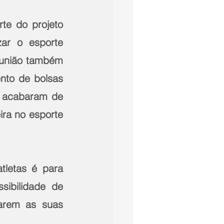
te do projeto 
zar o esporte 
 união também 
nto de bolsas 
e acabaram de 
ra no esporte 
etas é para   
ilidade de   
em as suas   