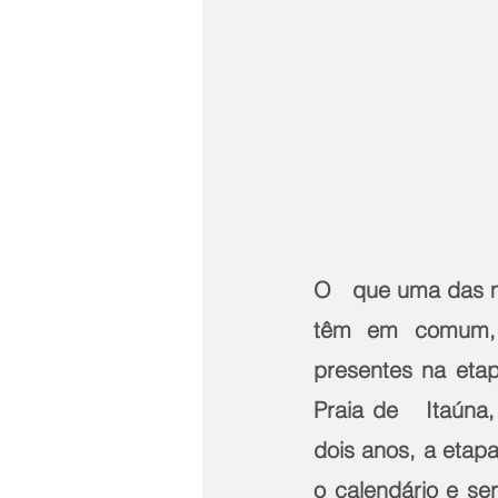
O   que uma das ma
têm em comum, a
presentes na etap
Praia de   Itaún
dois anos, a etapa
o calendário e se