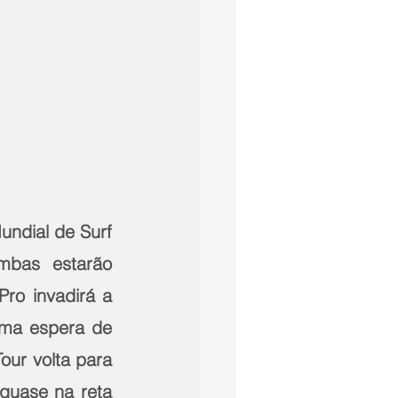
dial de Surf   
as estarão   
ro invadirá a 
ma espera de 
ur volta para 
quase na reta 