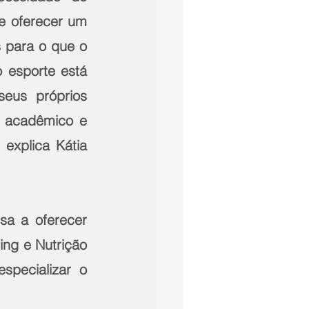
e oferecer um 
 para o que o 
esporte está 
eus próprios 
 acadêmico e 
plica Kátia   
a a oferecer 
 e Nutrição   
cializar o   