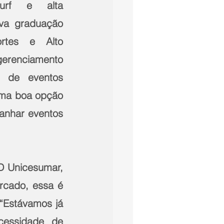
urf e alta 
va graduação 
tes e Alto 
gerenciamento 
 de eventos 
uma boa opção 
nhar eventos 
 Unicesumar, 
rcado, essa é 
“Estávamos já 
essidade de 