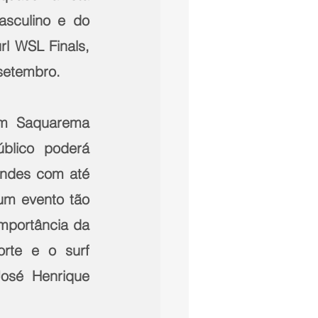
sculino e do 
l WSL Finals, 
 setembro.
m Saquarema 
blico poderá 
indes com até 
m evento tão 
mportância da 
te e o surf 
José Henrique 