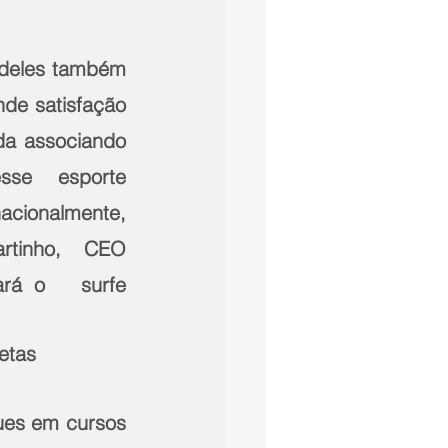
 deles também 
de satisfação 
da associando 
se   esporte 
onalmente,   
rtinho,   CEO 
rá o   surfe 
etas 
es em cursos 