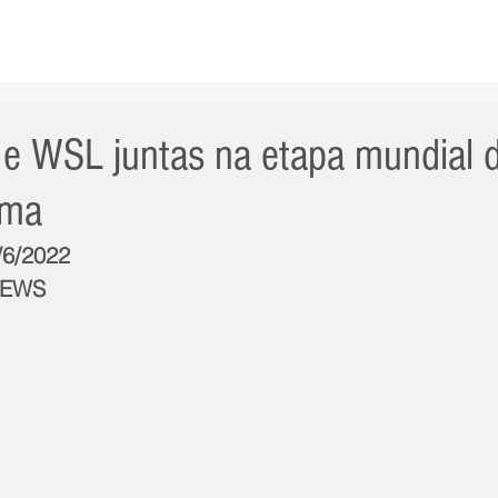
AS NOTÍCIAS
GERAL
CIDADE
POLÍTICA
INT
e WSL juntas na etapa mundial d
ema
/6/2022
NEWS