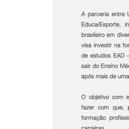
A parceria entre 
Educa/Esporte, in
brasileiro em div
visa investir na f
de estudos EAD – 
sair do Ensino Mé
após mais de uma 
O objetivo com es
fazer com que, p
formação profiss
carreiras.