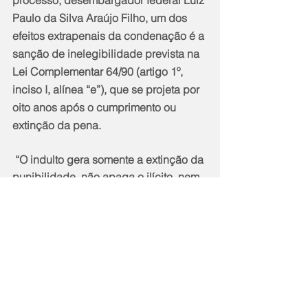
processo, desembargador federal Luiz 
Paulo da Silva Araújo Filho, um dos 
efeitos extrapenais da condenação é a 
sanção de inelegibilidade prevista na 
Lei Complementar 64/90 (artigo 1º, 
inciso I, alínea “e”), que se projeta por 
oito anos após o cumprimento ou 
extinção da pena.
 “O indulto gera somente a extinção da 
punibilidade, não apaga o ilícito, nem 
suprime suas consequências”, afirmou 
o magistrado.
Notícias
Política