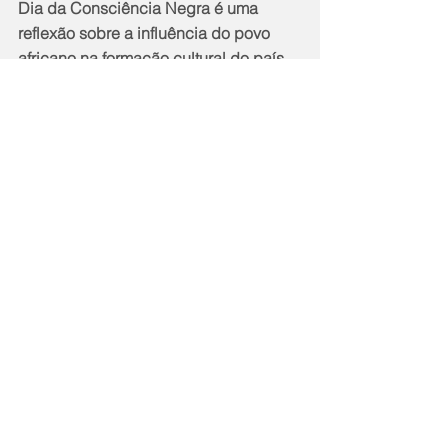
Dia da Consciência Negra é uma 
reflexão sobre a influência do povo 
africano na formação cultural do país, 
há 100 anos a Portela é coadjuvante 
nessa batalha.” 
Fonte: Marcelo Guedes, coordenador 
do curso de Administração da ESPM e 
especialista em Carnaval
Notícias
Cidade