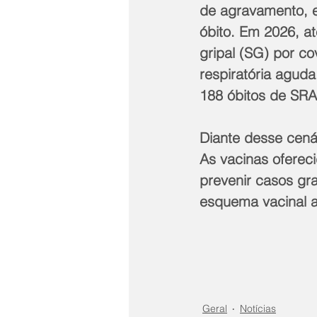
de agravamento, e
óbito. Em 2026, at
gripal (SG) por c
respiratória agud
188 óbitos de SRA
Diante desse cenár
As vacinas oferec
prevenir casos gra
esquema vacinal a
Geral
Notícias