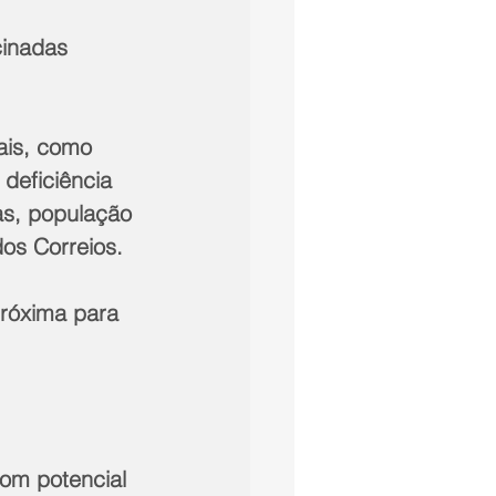
cinadas 
ais, como 
eficiência 
as, população 
os Correios.
róxima para 
om potencial 