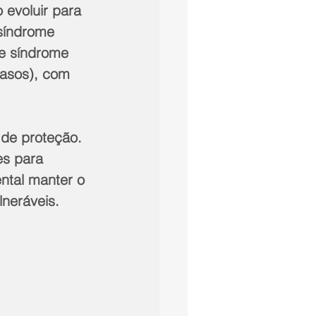
evoluir para 
 síndrome 
e síndrome 
casos), com 
 de proteção. 
es para 
ntal manter o 
lneráveis.