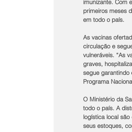
imunizante. Com es
primeiros meses d
em todo o país.
As vacinas oferta
circulação e segu
vulneráveis. “As v
graves, hospitaliz
segue garantindo 
Programa Nacional
O Ministério da S
todo o país. A di
logística local sã
seus estoques, co