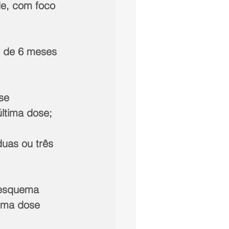
de, com foco 
o de 6 meses 
se 
última dose;
uas ou três 
 esquema 
uma dose 