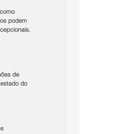
 como 
ados podem 
cepcionais. 
hões de 
 estado do 
s 