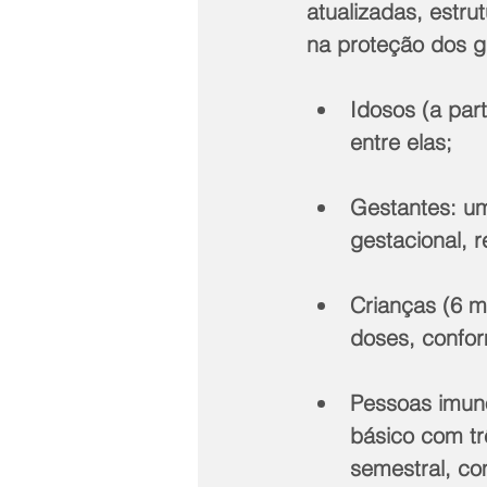
atualizadas, estru
na proteção dos g
Idosos (a par
entre elas;
Gestantes: um
gestacional, 
Crianças (6 m
doses, confor
Pessoas imun
básico com t
semestral, co