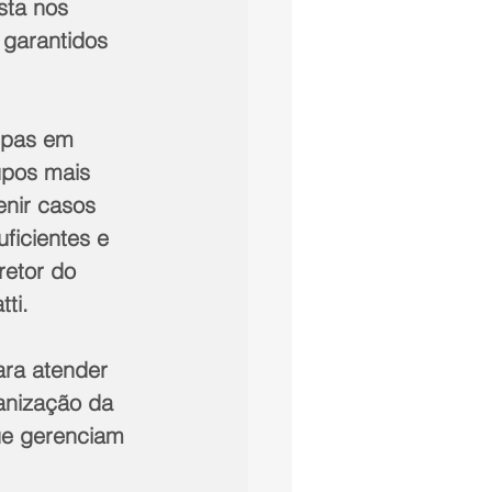
sta nos 
 garantidos 
epas em 
upos mais 
enir casos 
ficientes e 
retor do 
ti. 
ara atender 
anização da 
ue gerenciam 