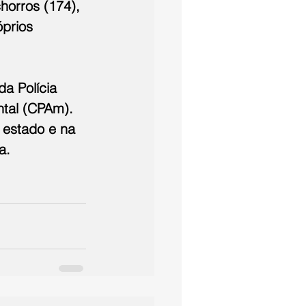
horros (174), 
prios 
a Polícia 
tal (CPAm). 
 estado e na 
a.