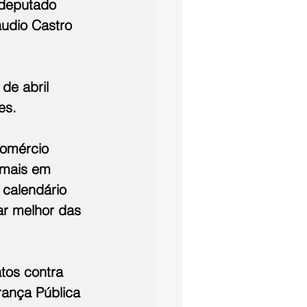
 deputado 
udio Castro 
de abril 
es.
comércio 
imais em 
calendário 
ar melhor das 
tos contra 
rança Pública 