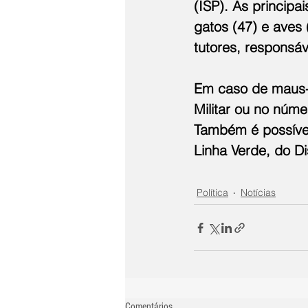
(ISP). As principa
gatos (47) e aves 
tutores, responsá
Em caso de maus-tr
Militar ou no núm
Também é possível
Linha Verde, do D
Política
Notícias
Comentários