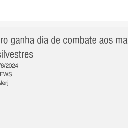
AS NOTÍCIAS
GERAL
CIDADE
POLÍTICA
INT
iro ganha dia de combate aos ma
ilvestres
/6/2024
NEWS
lerj