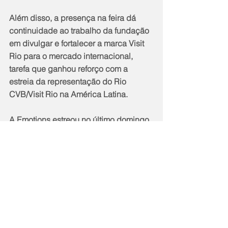
Além disso, a presença na feira dá 
continuidade ao trabalho da fundação 
em divulgar e fortalecer a marca Visit 
Rio para o mercado internacional, 
tarefa que ganhou reforço com a 
estreia da representação do Rio 
CVB/Visit Rio na América Latina.
A Emotions estreou no último domingo 
(23) e ao longo dos quatro dias de 
evento, proporciona que expositores e 
compradores tenham a oportunidade 
de realizar encontros pré-agendados 
para se conhecerem, fazerem 
negócios e networking. Entre os dias 4 
e 7 de junho de 2023 acontece a 
edição da Emotions na Europa, em 