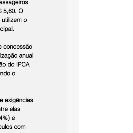
passageiros 
 5,60. O 
utilizem o 
cipal.
de concessão 
ização anual 
ção do IPCA 
ndo o 
e exigências 
re elas 
14%) e 
culos com 