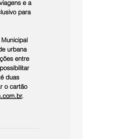
viagens e a 
lusivo para 
 Municipal 
de urbana 
ações entre 
ossibilitar 
té duas 
r o cartão 
s.com.br
.