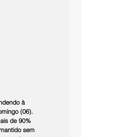
endendo à 
omingo (06). 
mais de 90% 
 mantido sem 