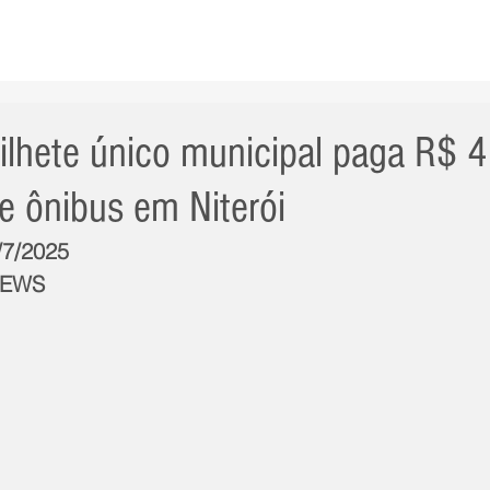
AS NOTÍCIAS
GERAL
CIDADE
POLÍTICA
INT
lhete único municipal paga R$ 4
 ônibus em Niterói
/7/2025
NEWS