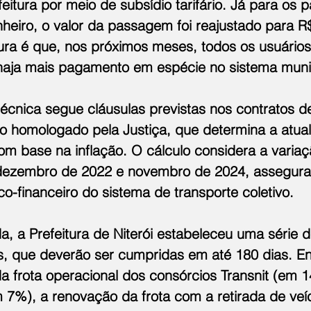
feitura por meio de subsídio tarifário. Já para os 
eiro, o valor da passagem foi reajustado para R$
tura é que, nos próximos meses, todos os usuários 
haja mais pagamento em espécie no sistema muni
 técnica segue cláusulas previstas nos contratos 
o homologado pela Justiça, que determina a atual
com base na inflação. O cálculo considera a varia
dezembro de 2022 e novembro de 2024, assegura
co-financeiro do sistema de transporte coletivo.
, a Prefeitura de Niterói estabeleceu uma série d
s, que deverão ser cumpridas em até 180 dias. Ent
a frota operacional dos consórcios Transnit (em 
 7%), a renovação da frota com a retirada de veí