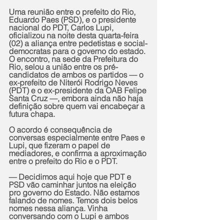
Uma reunião entre o prefeito do Rio, 
Eduardo Paes (PSD), e o presidente 
nacional do PDT, Carlos Lupi, 
oficializou na noite desta quarta-feira 
(02) a aliança entre pedetistas e social-
democratas para o governo do estado. 
O encontro, na sede da Prefeitura do 
Rio, selou a união entre os pré-
candidatos de ambos os partidos — o 
ex-prefeito de Niterói Rodrigo Neves 
(PDT) e o ex-presidente da OAB Felipe 
Santa Cruz —, embora ainda não haja 
definição sobre quem vai encabeçar a 
futura chapa.
O acordo é consequência de 
conversas especialmente entre Paes e 
Lupi, que fizeram o papel de 
mediadores, e confirma a aproximação 
entre o prefeito do Rio e o PDT.
— Decidimos aqui hoje que PDT e 
PSD vão caminhar juntos na eleição 
pro governo do Estado. Não estamos 
falando de nomes. Temos dois belos 
nomes nessa aliança. Vinha 
conversando com o Lupi e ambos 