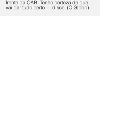
frente da OAB. Tenho certeza de que 
vai dar tudo certo — disse. (O Globo)
Notícias
Política
Comentários
Escreva um comentário