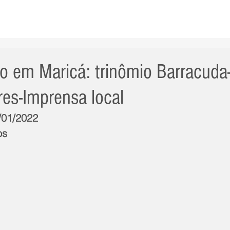
AS NOTÍCIAS
GERAL
CIDADE
POLÍTICA
INT
ão em Maricá: trinômio Barracuda
res-Imprensa local
4/01/2022
os