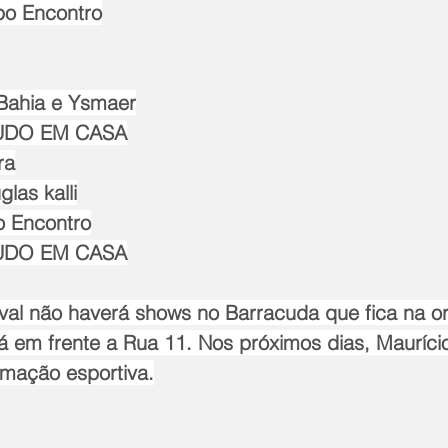
po Encontro
Bahia e Ysmaer
TUDO EM CASA
ra
las kalli
o Encontro
TUDO EM CASA
val não haverá shows no Barracuda que fica na orl
á em frente a Rua 11. Nos próximos dias, Mauríci
amação esportiva.