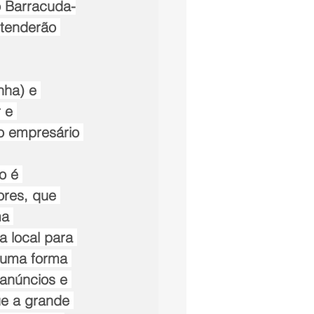
io Barracuda-
stenderão 
nha) e 
 e 
o empresário 
o é 
ores, que 
a 
 local para 
 uma forma 
anúncios e 
ue a grande 