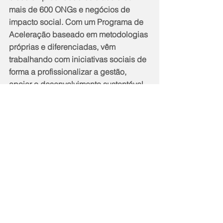
mais de 600 ONGs e negócios de 
impacto social. Com um Programa de 
Aceleração baseado em metodologias 
próprias e diferenciadas, vêm 
trabalhando com iniciativas sociais de 
forma a profissionalizar a gestão, 
apoiar o desenvolvimento sustentável 
e estimular a inovação, possibilitando 
o aumento do impacto social que cada 
organização gera em seu território de 
atuação. 