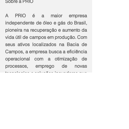
Sobre a PRIO
A PRIO é a maior empresa 
independente de óleo e gás do Brasil, 
pioneira na recuperação e aumento da 
vida útil de campos em produção. Com 
seus ativos localizados na Bacia de 
Campos, a empresa busca a eficiência 
operacional com a otimização de 
processos, emprego de novas 
tecnologias e soluções inovadoras que 
visem a diminuição de custos, sempre 
com a premissa da excelência e da 
segurança das operações. A PRIO vem 
crescendo por meio de aquisições. 
Graças aos constantes resultados 
positivos teve uma forte valorização 
passando a fazer parte do índice B3, 