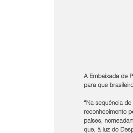
A Embaixada de Po
para que brasilei
“Na sequência de n
reconhecimento po
países, nomeadame
que, à luz do Des